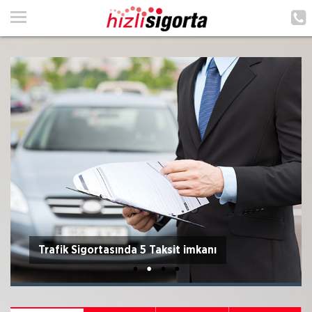
ANA SAYFA
HAKKIMIZDA
HİZMETLERİMİZ
POLIÇE HATIRLAT
İLETIŞIM
MÜŞTERI GIRIŞI
TEKLİF AL
Trafik Sigortasında 5 Taksit imkanı