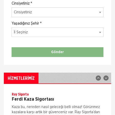
Cinsiyetiniz *
Cinsiyetiniz
Yaşadığınız Şehir *
İl Seçiniz
Quick Sigorta
Zorunlu Deprem Sigortası
Zorunlu Deprem Sigortanız ile depremin neden olacağı
maddi zararlar ile deprem sonucu meydana gelecek
Gönder
yangın, patlama, tsunami ve yer kayması hasarlarını
teminat altına almak istiyorsanız Das
Ethica Sigorta
İş Yeri Sigortası
Ethica Sigorta İşyeri Paket Sigortası ile, işyeriniz yani
HİZMETLERİMİZ
ekmek tekneniz tam güvence altında... İşyerinizdeki
elektronik cihazlar, mallar, eşyalar, makineler, tüm taşınır
ve ta
Ray Sigorta
Ferdi Kaza Sigortası
Kaza bu, nereden nasıl geleceği belli olmaz! Görünmez
kazalara karşı artık bir güvenceniz var. Ray Sigorta’dan